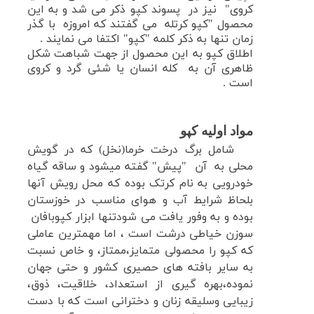
کروی" نیز در
پسوند کپو ذکر می شد و به این
محصول "کپو کرتله
می
گفتند که امروزه با گذر
زمان تنها به ذکر کلمه "کپو" اکتفا می نمایند .
اطلاق کپو به این محصول از جهت شباهت شکل
ظاهری آن به
کله انسان یا شئی گرد و کروی
است .
مواد اولیه کپو
شامل برگ درخت خرما(نخل) که در گویش
محلی به
آن
"پیش" گفته میشود و ساقه گیاه
خودرویی به نام کرتک بوده که محل رویش آنها
بلحاظ شرایط آب و هوای مناسب در خوزستان
بوده و به وفور یافت می شودتنها ابزار کپوبافان
سوزن خیاطی درشت است ، اما مهمترین عاملی
که کپو را محصولی متمایز،ممتاز، و خاص نسبت
به سایر بافته های حصیری کشور و حتی جهان
نموده،بهره گیری از استعداد، خلاقیت، ذوق،
زیبایی وسلیقه زنان و دخترانی است که با دست