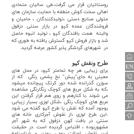
روستائیان قرار می گرفت.طی سالیان متمادی
اهالی سخت کوش منطقه با حمایت سازمان های
متولی صنایع دستی ،تولیدکنندگان ، حامیان و
فروشندگان عمده کپو در بازار سنتی دزفول
والبته همت بافندگان کپو ، تولید انبوه حاصل
شد و بازار فروش کپو گسترش یافته به طوری که
در شهرهای گردشگر پذیر کشور عرضه گردید.
طرح ونقش کپو
EN
برای زیبایی هر چه تمامتر کپو، در محل های
معینی به جای”پیش" نخ پشمی رنگی که از
سوزن گذرانده شده دور کرتک پیچانده میشود
،که به شکل مربع های کوچک رنگارنگی مشاهده
می شوند .با کنارهم و روی هم قرار گرفتن این
مربع های کوچک رنگی ،شکل لوزی بسیار زیبایی
بوجود آمده که نقش یا طرح
کپو گفته می شود
.این طرح لوزی ،از نقوش آجرکاری خانه های
سنتی در بافت کهن دزفول که به شهر آجر
مشهوربوده ، اقتباس
گردیده است .در حقیقت
این نقوش
اصالت بومی بودن و شناسنامه