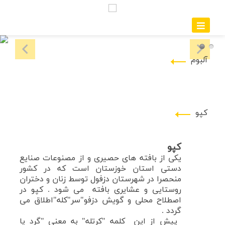
آلبوم
کپو
کپو
یکی از بافته های حصیری و از مصنوعات صنایع
دستی استان خوزستان است که در کشور
منحصرا در شهرستان دزفول توسط زنان و دختران
روستایی و عشایری بافته می شود . کپو در
اصطلاح محلی و گویش دزفو"سر"کله"اطلاق
می
گردد .
پیش از این کلمه "کرتله" به معنی "گرد یا